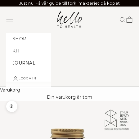
Hoppa till innehållet
Just nu: Få vår guide till förklimakteriet på köpet
Hello to Health
Meny
Sök
Kund
SHOP
KIT
JOURNAL
LOGGA IN
Varukorg
Din varukorg är tom
Zooma