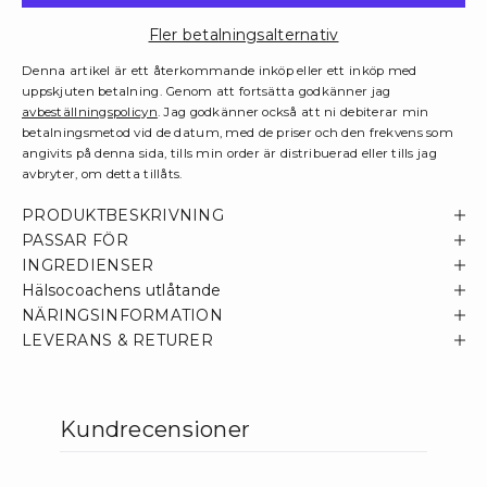
Fler betalningsalternativ
Denna artikel är ett återkommande inköp eller ett inköp med
uppskjuten betalning. Genom att fortsätta godkänner jag
avbeställningspolicyn
. Jag godkänner också att ni debiterar min
betalningsmetod vid de datum, med de priser och den frekvens som
angivits på denna sida, tills min order är distribuerad eller tills jag
avbryter, om detta tillåts.
PRODUKTBESKRIVNING
PASSAR FÖR
INGREDIENSER
Hälsocoachens utlåtande
NÄRINGSINFORMATION
LEVERANS & RETURER
Kundrecensioner