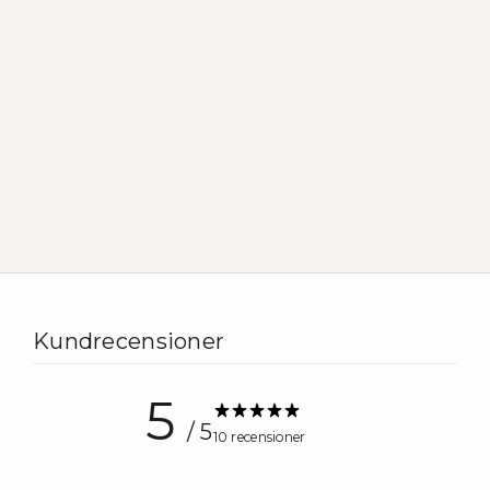
Ta kontroll över din hormonhälsa
”Vi vill ge kvinnor verktygen att förstå sina kroppar och
ta kontroll över sin hormonella hälsa. Våra produkter är
utvecklade för att stötta genom livets olika faser,
komplettera en medveten livsstil och skapa en balans
som känns – inifrån och ut.”
— Vanessa & Petra, grundare av
Hello to Health
Läs mer
Kundrecensioner
5
/ 5
10 recensioner