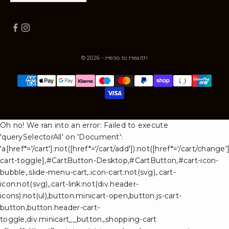
© 2026 - Hello to Health
Oh no! We ran into an error:
Failed to execute
'querySelectorAll' on 'Document':
'a[href*='/cart']:not([href*='/cart/add']):not([href*='/cart/change'])
cart-toggle],#CartButton-Desktop,#CartButton,#cart-icon-
bubble,.slide-menu-cart,.icon-cart:not(svg),.cart-
icon:not(svg),.cart-link:not(div.header-
icons):not(ul),button.minicart-open,button.js-cart-
button,button.header-cart-
toggle,div.minicart__button,.shopping-cart