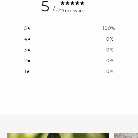
5
/ 5
10 recensioner
5
100
%
4
0
%
3
0
%
2
0
%
1
0
%