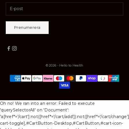
Prenumerera
© 2026 - Hello to Health
Oh no! We ran into an error:
Failed to execute
'querySelectorAll' on 'Document':
'a[href*='/cart']:not([href*='/cart/add']):not([href*='/cart/change'])
cart-toggle],#CartButton-Desktop,#CartButton,#cart-icon-