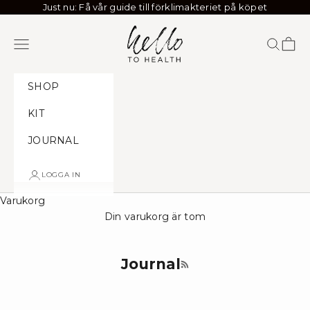
Hoppa till innehållet
Just nu: Få vår guide till förklimakteriet på köpet
Hello to Health
Meny
Sök
Kund
SHOP
KIT
JOURNAL
LOGGA IN
Varukorg
Din varukorg är tom
Journal
RSS-flöde